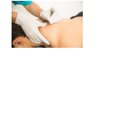
PUNCIÓ SECA
És una tècnica invasiva de fisioteràpia
que utilitza agulles molt fines, que
s'insereixen amb cura, per tractar
punts
de
tensió muscular anomenats
punts gallet.