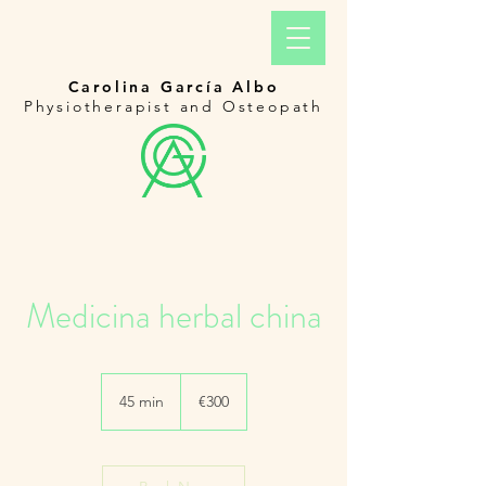
Carolina García Albo
Physiotherapist and Osteopath
Medicina herbal china
300
euros
45 min
4
€300
5
m
i
n